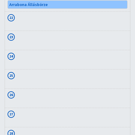
Arrabona Állásbörze
22
23
24
25
26
27
28