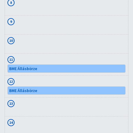
8
9
10
11
BME Állásbörze
12
BME Állásbörze
13
14