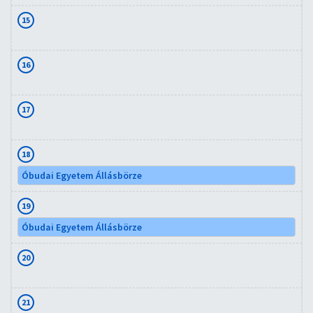
15
16
17
18
Óbudai Egyetem Állásbörze
19
Óbudai Egyetem Állásbörze
20
21