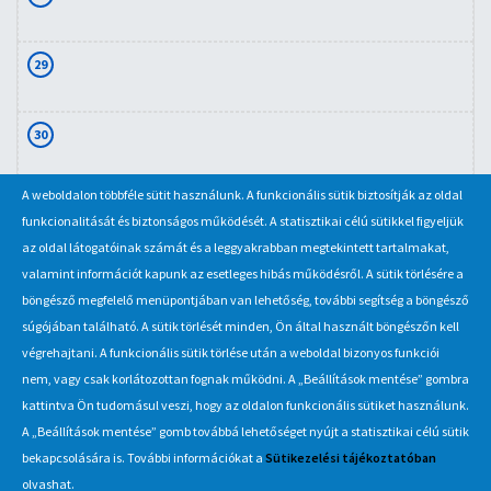
29
30
A weboldalon többféle sütit használunk. A funkcionális sütik biztosítják az oldal
31
funkcionalitását és biztonságos működését. A statisztikai célú sütikkel figyeljük
az oldal látogatóinak számát és a leggyakrabban megtekintett tartalmakat,
valamint információt kapunk az esetleges hibás működésről. A sütik törlésére a
böngésző megfelelő menüpontjában van lehetőség, további segítség a böngésző
súgójában található. A sütik törlését minden, Ön által használt böngészőn kell
végrehajtani. A funkcionális sütik törlése után a weboldal bizonyos funkciói
nem, vagy csak korlátozottan fognak működni. A „Beállítások mentése” gombra
kattintva Ön tudomásul veszi, hogy az oldalon funkcionális sütiket használunk.
A „Beállítások mentése” gomb továbbá lehetőséget nyújt a statisztikai célú sütik
Információ
bekapcsolására is. További információkat a
Sütikezelési tájékoztatóban
olvashat.