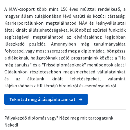
A MÁV-csoport több mint 150 éves múlttal rendelkező, a
magyar állam tulajdonában lévő vasúti és közúti társaság.
Karrierportálunkon megtalálhatod MÁV és leányvállalatai
által kínált álláslehetőségeket, különböző szűrési funkciók
segítségével megtalálhatod az elvárásaidhoz legjobban
illeszkedő pozíciót. Amennyiben még tanulmányaidat
folytatod, vagy most szerezted meg a diplomádat, böngéssz
a diákoknak, hallgatóknak szóló programjaink között a "Ha
még tanulsz" és a "Frissdiplomásoknak" menüpontok alatt!
Oldalunkon részletesebben megismerheted vállalatainkat
és az általunk kínált lehetőségeket, valamint
tájékozódhatsz HR témájú híreinkről és eseményeinkről.
Tekintsd meg állásajánlatainkat! →
Pályakezdő diplomás vagy? Nézd meg mit tartogatunk
Neked!