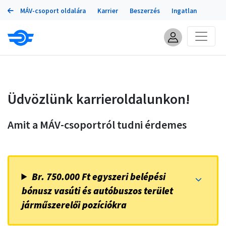
Portálok
Ugrás
MÁV-csoport oldalára
Karrier
Beszerzés
Ingatlan
a
tartalomra
Üdvözlünk karrieroldalunkon!
Amit a MÁV-csoportról tudni érdemes
Br. 750.000 Ft egyszeri belépési
bónusz vasúti és autóbuszos terület
járműszerelői pozíciókra