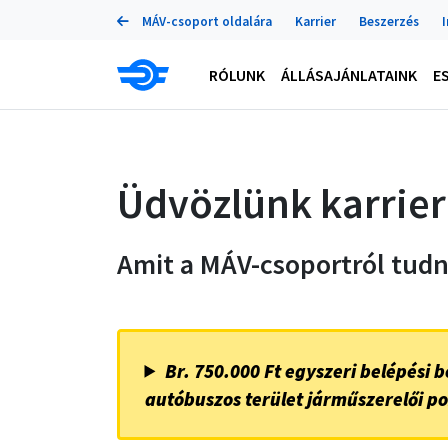
Portálok
Ugrás
MÁV-csoport oldalára
Karrier
Beszerzés
a
tartalomra
Main
RÓLUNK
ÁLLÁSAJÁNLATAINK
E
navigation
Üdvözlünk karrie
Amit a MÁV-csoportról tud
Br. 750.000 Ft egyszeri belépési b
autóbuszos terület járműszerelői po