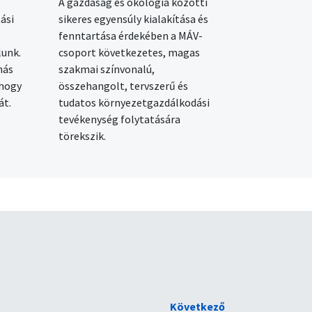
A gazdaság és ökológia közötti
ási
sikeres egyensúly kialakítása és
fenntartása érdekében a MÁV-
lunk.
csoport következetes, magas
más
szakmai színvonalú,
 hogy
összehangolt, tervszerű és
át.
tudatos környezetgazdálkodási
tevékenység folytatására
törekszik.
Következő