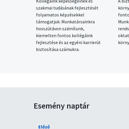
Kollégáink képességeinek és
A biz
szakmai tudásának fejlesztését
körny
folyamatos képzésekkel
fonto
támogatjuk. Munkatársainkra
Munka
hosszútávon számítunk,
rend
kiemelten fontos kollégáink
oktat
fejlesztése és az egyéni karrierút
körny
biztosítása számukra.
Esemény naptár
Előző