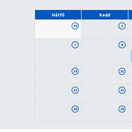
Hétfő
Kedd
30
1
7
8
14
15
21
22
28
29