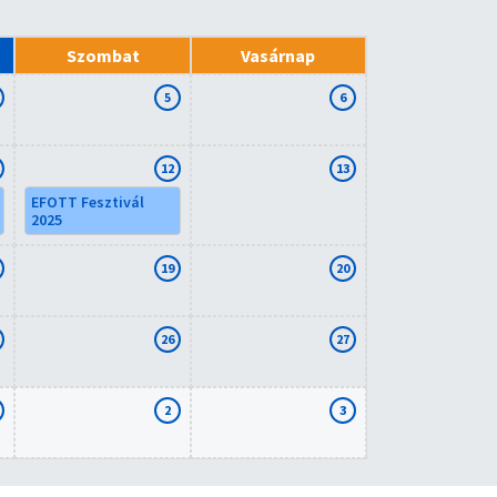
Szombat
Vasárnap
5
6
12
13
EFOTT Fesztivál
2025
19
20
26
27
2
3