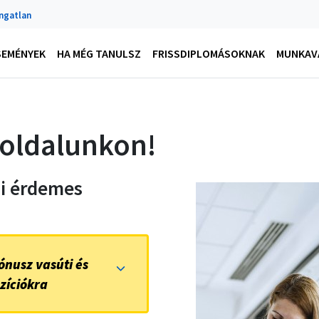
Ingatlan
SEMÉNYEK
HA MÉG TANULSZ
FRISSDIPLOMÁSOKNAK
MUNKAVÁ
roldalunkon!
ni érdemes
ónusz vasúti és
zíciókra