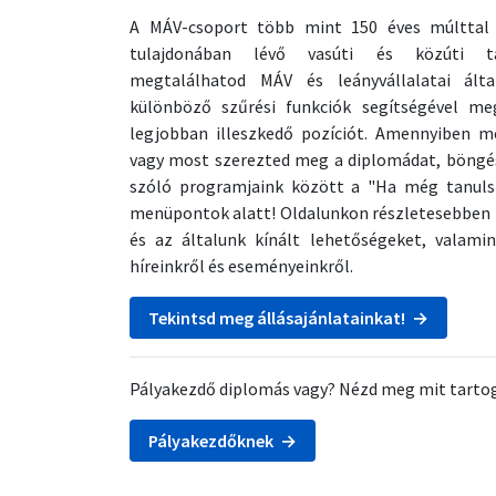
A MÁV-csoport több mint 150 éves múlttal 
tulajdonában lévő vasúti és közúti tár
megtalálhatod MÁV és leányvállalatai által
különböző szűrési funkciók segítségével me
legjobban illeszkedő pozíciót. Amennyiben m
vagy most szerezted meg a diplomádat, böngés
szóló programjaink között a "Ha még tanuls
menüpontok alatt! Oldalunkon részletesebben 
és az általunk kínált lehetőségeket, valam
híreinkről és eseményeinkről.
Tekintsd meg állásajánlatainkat! →
Pályakezdő diplomás vagy? Nézd meg mit tarto
Pályakezdőknek →