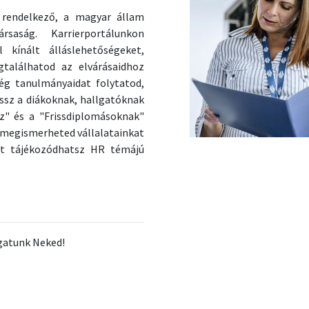
rendelkező, a magyar állam
saság. Karrierportálunkon
 kínált álláslehetőségeket,
gtalálhatod az elvárásaidhoz
ég tanulmányaidat folytatod,
sz a diákoknak, hallgatóknak
z" és a "Frissdiplomásoknak"
megismerheted vállalatainkat
int tájékozódhatsz HR témájú
gatunk Neked!