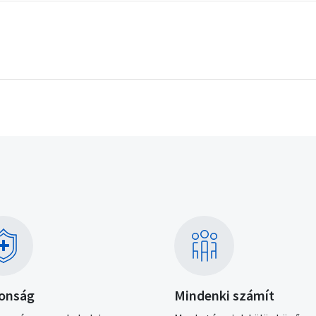
Kép
tonság
Mindenki számít