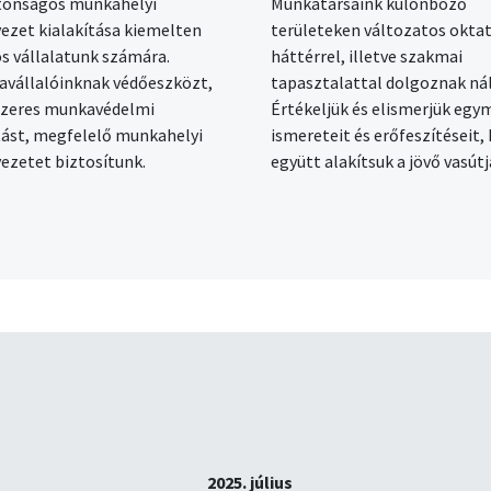
tonságos munkahelyi
Munkatársaink különböző
ezet kialakítása kiemelten
területeken változatos oktat
s vállalatunk számára.
háttérrel, illetve szakmai
vállalóinknak védőeszközt,
tapasztalattal dolgoznak ná
szeres munkavédelmi
Értékeljük és elismerjük egy
ást, megfelelő munkahelyi
ismereteit és erőfeszítéseit,
ezetet biztosítunk.
együtt alakítsuk a jövő vasútj
2025. július