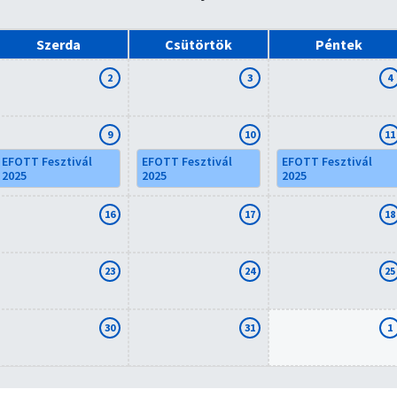
Szerda
Csütörtök
Péntek
2
3
4
9
10
11
EFOTT Fesztivál
EFOTT Fesztivál
EFOTT Fesztivál
2025
2025
2025
16
17
18
23
24
25
30
31
1