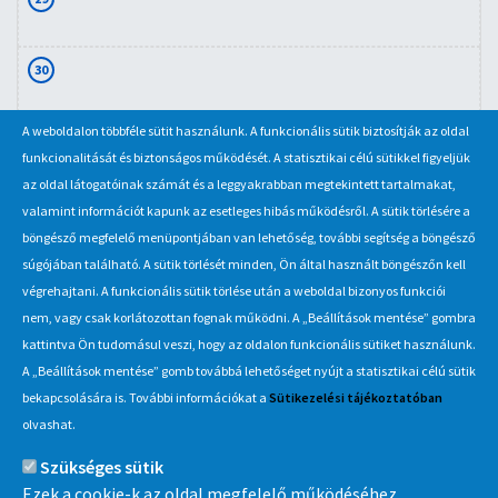
30
A weboldalon többféle sütit használunk. A funkcionális sütik biztosítják az oldal
31
funkcionalitását és biztonságos működését. A statisztikai célú sütikkel figyeljük
az oldal látogatóinak számát és a leggyakrabban megtekintett tartalmakat,
valamint információt kapunk az esetleges hibás működésről. A sütik törlésére a
böngésző megfelelő menüpontjában van lehetőség, további segítség a böngésző
súgójában található. A sütik törlését minden, Ön által használt böngészőn kell
végrehajtani. A funkcionális sütik törlése után a weboldal bizonyos funkciói
nem, vagy csak korlátozottan fognak működni. A „Beállítások mentése” gombra
kattintva Ön tudomásul veszi, hogy az oldalon funkcionális sütiket használunk.
A „Beállítások mentése” gomb továbbá lehetőséget nyújt a statisztikai célú sütik
Információ
bekapcsolására is. További információkat a
Sütikezelési tájékoztatóban
olvashat.
MÁV-csoport
Szükséges sütik
Ezek a cookie-k az oldal megfelelő működéséhez