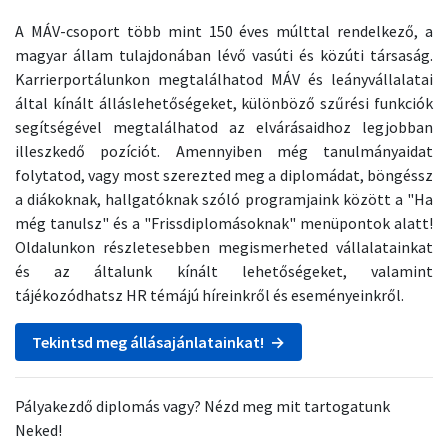
A MÁV-csoport több mint 150 éves múlttal rendelkező, a
magyar állam tulajdonában lévő vasúti és közúti társaság.
Karrierportálunkon megtalálhatod MÁV és leányvállalatai
által kínált álláslehetőségeket, különböző szűrési funkciók
segítségével megtalálhatod az elvárásaidhoz legjobban
illeszkedő pozíciót. Amennyiben még tanulmányaidat
folytatod, vagy most szerezted meg a diplomádat, böngéssz
a diákoknak, hallgatóknak szóló programjaink között a "Ha
még tanulsz" és a "Frissdiplomásoknak" menüpontok alatt!
Oldalunkon részletesebben megismerheted vállalatainkat
és az általunk kínált lehetőségeket, valamint
tájékozódhatsz HR témájú híreinkről és eseményeinkről.
Tekintsd meg állásajánlatainkat! →
Pályakezdő diplomás vagy? Nézd meg mit tartogatunk
Neked!