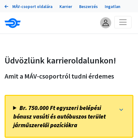
Portálok
Ugrás
MÁV-csoport oldalára
Karrier
Beszerzés
Ingatlan
a
tartalomra
Üdvözlünk karrieroldalunkon!
Amit a MÁV-csoportról tudni érdemes
Br. 750.000 Ft egyszeri belépési
bónusz vasúti és autóbuszos terület
járműszerelői pozíciókra