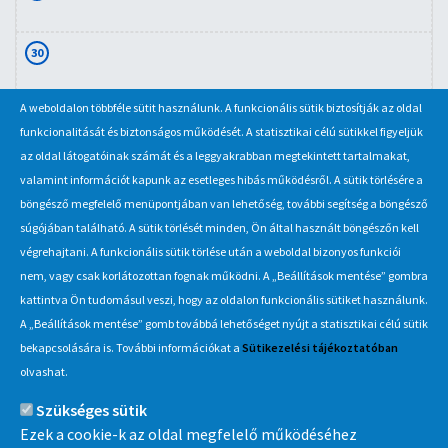
30
A weboldalon többféle sütit használunk. A funkcionális sütik biztosítják az oldal
31
funkcionalitását és biztonságos működését. A statisztikai célú sütikkel figyeljük
az oldal látogatóinak számát és a leggyakrabban megtekintett tartalmakat,
valamint információt kapunk az esetleges hibás működésről. A sütik törlésére a
böngésző megfelelő menüpontjában van lehetőség, további segítség a böngésző
súgójában található. A sütik törlését minden, Ön által használt böngészőn kell
végrehajtani. A funkcionális sütik törlése után a weboldal bizonyos funkciói
nem, vagy csak korlátozottan fognak működni. A „Beállítások mentése” gombra
kattintva Ön tudomásul veszi, hogy az oldalon funkcionális sütiket használunk.
A „Beállítások mentése” gomb továbbá lehetőséget nyújt a statisztikai célú sütik
Információ
bekapcsolására is. További információkat a
Sütikezelési tájékoztatóban
olvashat.
MÁV-csoport
Szükséges sütik
Ezek a cookie-k az oldal megfelelő működéséhez