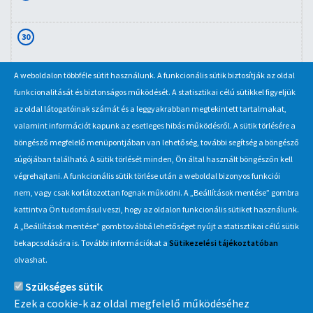
30
A weboldalon többféle sütit használunk. A funkcionális sütik biztosítják az oldal
31
funkcionalitását és biztonságos működését. A statisztikai célú sütikkel figyeljük
az oldal látogatóinak számát és a leggyakrabban megtekintett tartalmakat,
valamint információt kapunk az esetleges hibás működésről. A sütik törlésére a
böngésző megfelelő menüpontjában van lehetőség, további segítség a böngésző
súgójában található. A sütik törlését minden, Ön által használt böngészőn kell
végrehajtani. A funkcionális sütik törlése után a weboldal bizonyos funkciói
nem, vagy csak korlátozottan fognak működni. A „Beállítások mentése” gombra
kattintva Ön tudomásul veszi, hogy az oldalon funkcionális sütiket használunk.
A „Beállítások mentése” gomb továbbá lehetőséget nyújt a statisztikai célú sütik
Információ
bekapcsolására is. További információkat a
Sütikezelési tájékoztatóban
olvashat.
MÁV-csoport
Szükséges sütik
Ezek a cookie-k az oldal megfelelő működéséhez