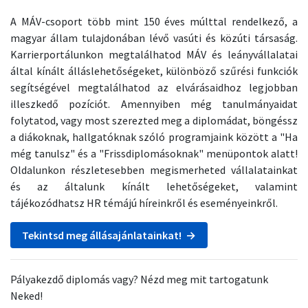
A MÁV-csoport több mint 150 éves múlttal rendelkező, a
magyar állam tulajdonában lévő vasúti és közúti társaság.
Karrierportálunkon megtalálhatod MÁV és leányvállalatai
által kínált álláslehetőségeket, különböző szűrési funkciók
segítségével megtalálhatod az elvárásaidhoz legjobban
illeszkedő pozíciót. Amennyiben még tanulmányaidat
folytatod, vagy most szerezted meg a diplomádat, böngéssz
a diákoknak, hallgatóknak szóló programjaink között a "Ha
még tanulsz" és a "Frissdiplomásoknak" menüpontok alatt!
Oldalunkon részletesebben megismerheted vállalatainkat
és az általunk kínált lehetőségeket, valamint
tájékozódhatsz HR témájú híreinkről és eseményeinkről.
Tekintsd meg állásajánlatainkat! →
Pályakezdő diplomás vagy? Nézd meg mit tartogatunk
Neked!