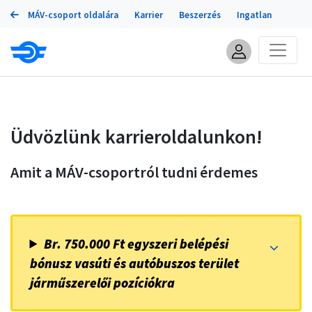
Portálok
Ugrás
MÁV-csoport oldalára
Karrier
Beszerzés
Ingatlan
a
tartalomra
Üdvözlünk karrieroldalunkon!
Amit a MÁV-csoportról tudni érdemes
Br. 750.000 Ft egyszeri belépési
bónusz vasúti és autóbuszos terület
járműszerelői pozíciókra