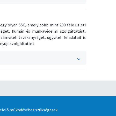
 egy olyan SSC, amely több mint 200 féle üzleti
ységet, humán és munkavédelmi szolgáltatást,
zámviteli tevékenységét, ügyviteli feladatait is
 nyújt szolgáltatást.
 kényelmesebben és 15% kedvezménnyel
lmazáson keresztül. Ingyenes letöltés iOS és
felelő működéséhez szükségesek.