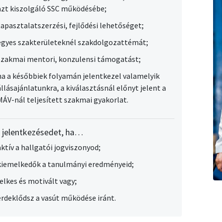
azt kiszolgáló SSC működésébe;
tapasztalatszerzési, fejlődési lehetőséget;
egyes szakterületeknél szakdolgozattémát;
szakmai mentori, konzulensi támogatást;
ha a későbbiek folyamán jelentkezel valamelyik
állásajánlatunkra, a kiválasztásnál előnyt jelent a
MÁV-nál teljesített szakmai gyakorlat.
k jelentkezésedet, ha…
aktív a hallgatói jogviszonyod;
kiemelkedők a tanulmányi eredményeid;
lelkes és motivált vagy;
érdeklődsz a vasút működése iránt.