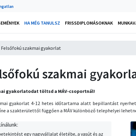
Ingatlan
SEMÉNYEK
HA MÉG TANULSZ
FRISSDIPLOMÁSOKNAK
MUNKAVÁ
Felsőfokú szakmai gyakorlat
lsőfokú szakmai gyakorl
ai gyakorlatodat töltsd a MÁV-csoportnál!
mai gyakorlat 4-12 hetes időtartama alatt bepillantást nyerhe
íne a szakterülettől függően a MÁV különböző telephelyei lehetn
ínálunk:
betekintést egy nagyvállalat életébe, a vasút és az