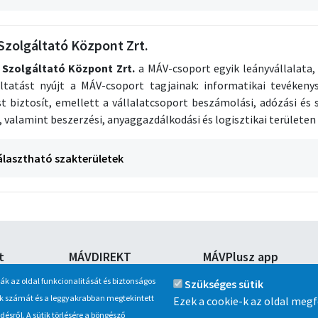
zolgáltató Központ Zrt.
 Szolgáltató Központ Zrt.
a MÁV-csoport egyik leányvállalata,
ltatást nyújt a MÁV-csoport tagjainak: informatikai tevéken
t biztosít, emellett a vállalatcsoport beszámolási, adózási és s
a, valamint beszerzési, anyaggazdálkodási és logisztikai területen
álasztható szakterületek
t
MÁVDIREKT
MÁVPlusz app
tagjai
Telefon:
Vegyen még gyorsabban,
ják az oldal funkcionalitását és biztonságos
Szükséges sütik
jegyet a MÁVPlusz app alka
+36 (1) 3 49 49 49
inak számát és a leggyakrabban megtekintett
Ezek a cookie-k az oldal meg
Android készülékekre.
+36 (20/30/70) 499 4999
sről. A sütik törlésére a böngésző