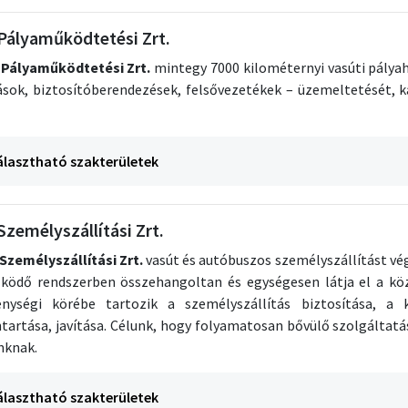
Pályaműködtetési Zrt.
Pályaműködtetési Zrt.
mintegy 7000 kilométernyi vasúti pálya
sok, biztosítóberendezések, felsővezetékek – üzemeltetését, k
álasztható szakterületek
zemélyszállítási Zrt.
Személyszállítási Zrt.
vasút és autóbuszos személyszállítást vég
ködő rendszerben összehangoltan és egységesen látja el a köz
enységi körébe tartozik a személyszállítás biztosítása, a
tartása, javítása. Célunk, hogy folyamatosan bővülő szolgáltatá
nknak.
álasztható szakterületek