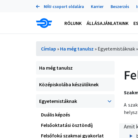
Portálok
Ugrás
MÁV-csoport oldalára
Karrier
Beszerzés
a
tartalomra
Main
RÓLUNK
ÁLLÁSAJÁNLATAINK
E
navigation
Morzsa
Címlap
Ha még tanulsz
Egyetemistáknak
Almenü
Ha még tanulsz
Fe
Középiskolába készülőknek
Szakm
Egyetemistáknak
A szak
helysz
Duális képzés
Felsőoktatási ösztöndíj
Amit k
Felsőfokú szakmai gyakorlat