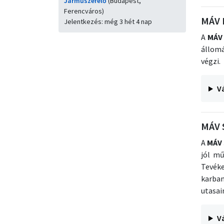
Járműszerelő
(Budapest,
Ferencváros)
MÁV 
Jelentkezés: még 3 hét 4 nap
A
MÁV 
állomá
végzi.
V
MÁV S
A
MÁV 
jól mű
Tevék
karban
utasai
V