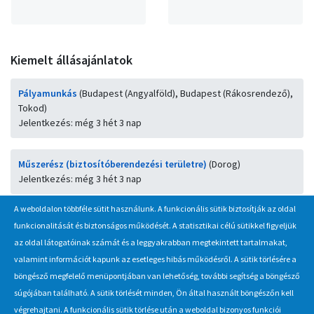
Almenü
Kiemelt állásajánlatok
Pályamunkás
(Budapest (Angyalföld), Budapest (Rákosrendező),
Tokod)
Jelentkezés: még 3 hét 3 nap
Műszerész (biztosítóberendezési területre)
(Dorog)
Jelentkezés: még 3 hét 3 nap
A weboldalon többféle sütit használunk. A funkcionális sütik biztosítják az oldal
Autóvillamossági szerelő
(Salgótarján)
funkcionalitását és biztonságos működését. A statisztikai célú sütikkel figyeljük
Jelentkezés: még 3 hét 3 nap
az oldal látogatóinak számát és a leggyakrabban megtekintett tartalmakat,
valamint információt kapunk az esetleges hibás működésről. A sütik törlésére a
Járműszerelő
(Budapest, Ferencváros)
böngésző megfelelő menüpontjában van lehetőség, további segítség a böngésző
Jelentkezés: még 3 hét 3 nap
súgójában található. A sütik törlését minden, Ön által használt böngészőn kell
végrehajtani. A funkcionális sütik törlése után a weboldal bizonyos funkciói