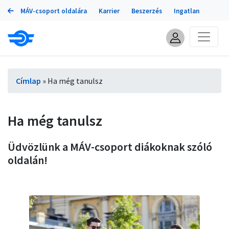
Portálok
Ugrás
MÁV-csoport oldalára
Karrier
Beszerzés
Ingatlan
a
tartalomra
Morzsa
Címlap
Ha még tanulsz
Ha még tanulsz
Üdvözlünk a MÁV-csoport diákoknak szóló
oldalán!