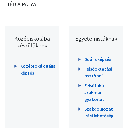
TIÉD A PÁLYA!
Középiskolába
Egyetemistáknak
készülőknek
Duális képzés
Középfokú duális
Felsőoktatási
képzés
ösztöndíj
Felsőfokú
szakmai
gyakorlat
Szakdolgozat
írási lehetőség