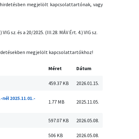
hirdetésben megjelölt kapcsolattartónak, vagy
VIG sz. és a 20/2025. (III.28. MÁV Ért. 4.) VIG sz.
irdetésekben megjelölt kapcsolattartókhoz!
Méret
Dátum
459.37 KB
2026.01.15.
nél 2025.11.01.-
1.77 MB
2025.11.05.
597.07 KB
2026.05.08.
506 KB
2026.05.08.