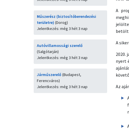
A pro
Műszerész (biztosítóberendezési
meghir
területre)
(Dorog)
jelölt
Jelentkezés: még 3 hét 3 nap
betölt
A sike
Autóvillamossági szerelő
(Salgótarján)
2020. 
Jelentkezés: még 3 hét 3 nap
nyert 
ajánlá
Járműszerelő
(Budapest,
követő
Ferencváros)
Az ajá
Jelentkezés: még 3 hét 3 nap