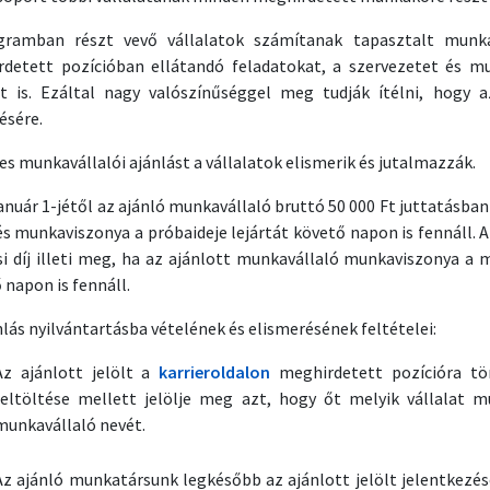
gramban részt vevő vállalatok számítanak tapasztalt munka
detett pozícióban ellátandó feladatokat, a szervezetet és m
et is. Ezáltal nagy valószínűséggel meg tudják ítélni, hogy
ésére.
res munkavállalói ajánlást a vállalatok elismerik és jutalmazzák.
január 1-jétől az ajánló munkavállaló bruttó 50 000 Ft juttatásban 
és munkaviszonya a próbaideje lejártát követő napon is fennáll. 
si díj illeti meg, ha az ajánlott munkavállaló munkaviszonya a 
 napon is fennáll.
nlás nyilvántartásba vételének és elismerésének feltételei:
Az ajánlott jelölt a
k
arrieroldalon
meghirdetett pozícióra tör
feltöltése mellett jelölje meg azt, hogy őt melyik vállalat m
munkavállaló nevét.
Az ajánló munkatársunk legkésőbb az ajánlott jelölt jelentkezésé