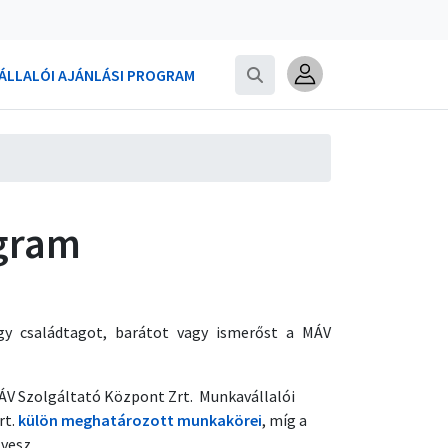
LLALÓI AJÁNLÁSI PROGRAM
ogram
egy családtagot, barátot vagy ismerőst a MÁV
 MÁV Szolgáltató Központ Zrt. Munkavállalói
rt.
külön meghatározott munkakörei
, míg a
vesz.