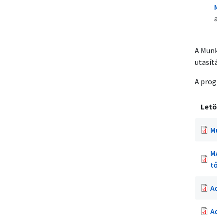
A Munka
utasít
A prog
Letö
M
M
tő
A
Ad