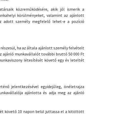
társaik közreműködésére, akik jól ismerik a
unkahelyi körülményeket, valamint az ajánlott
 az adott személy megfelelő lehet-e a pozíció
részesül, ha az általa ajánlott személy felvételt
Az ajánló munkavállalót további bruttó 50 000 Ft
munkaviszony létesítését követő egy év leteltét
ténő jelentkezésével egyidejűleg, önéletrajza
unkavállalója ajánlotta és adja meg az ajánló
t követő 10 napon belül juttassa el a kitöltött