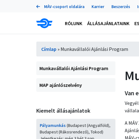
Portálok
Ugrás
MÁV-csoport oldalára
Karrier
Beszerzés
a
tartalomra
Main
RÓLUNK
ÁLLÁSAJÁNLATAINK
E
navigation
Morzsa
Címlap
Munkavállalói Ajánlási Program
Almenü
Munkavállalói Ajánlási Program
Mu
MAP ajánlószelvény
Van e
Vegyél
Kiemelt állásajánlatok
vállal
A MÁV 
Pályamunkás
(Budapest (Angyalföld),
Ajánlá
Budapest (Rákosrendező), Tokod)
MÁV-cs
Jelentkezés: még 3 hét 3 nap