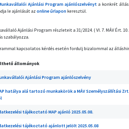
Munkavállalói Ajánlási Program ajánlószelvényt
a konkrét állás
adja le ajánlását az
online űrlapon
keresztül.
vállaló Ajánlási Program részleteit a 31/2024. ( VI. 7. MÁV Ért. 10. ) 
ás szabályozza.
rammal kapcsolatos kérdés esetén fordulj bizalommal az állásh
lthető állományok
unkavállalói Ajánlási Program ajánlószelvény
AP hatálya alá tartozó munkakörök a MÁV Személyszállítási Zrt.-
l
datkezelési tájékoztató MAP ajánló 2025.05.08.
atkezelési tájékoztató ajánlott jelölt 2025.05.08