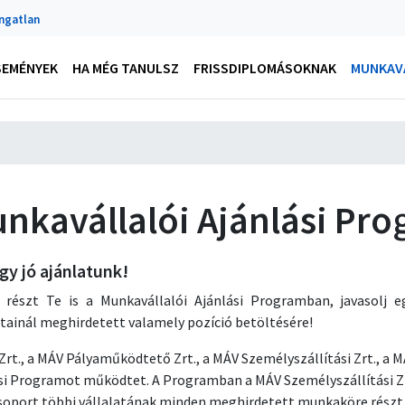
Ingatlan
SEMÉNYEK
HA MÉG TANULSZ
FRISSDIPLOMÁSOKNAK
MUNKAVÁ
nkavállalói Ajánlási Pr
gy jó ajánlatunk!
 részt Te is a Munkavállalói Ajánlási Programban, javasolj 
atainál meghirdetett valamely pozíció betöltésére!
Zrt., a MÁV Pályaműködtető Zrt., a MÁV Személyszállítási Zrt., a
si Programot működtet. A Programban a MÁV Személyszállítási Z
oport többi vállalatának minden meghirdetett munkaköre részt 