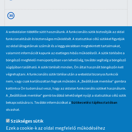
30
A weboldalon többféle sütit használunk. A funkcionális sütik biztosítják az oldal
31
funkcionalitását és biztonságos működését. A statisztikai célú sütikkel figyeljük
az oldal látogatóinak számát és a leggyakrabban megtekintett tartalmakat,
valamint információt kapunk az esetleges hibás működésről. A sütik törlésére a
böngésző megfelelő menüpontjában van lehetőség, további segítség a böngésző
súgójában található. A sütik törlését minden, Ön által használt böngészőn kell
végrehajtani. A funkcionális sütik törlése után a weboldal bizonyos funkciói
nem, vagy csak korlátozottan fognak működni. A „Beállítások mentése” gombra
kattintva Ön tudomásul veszi, hogy az oldalon funkcionális sütiket használunk.
A „Beállítások mentése” gomb továbbá lehetőséget nyújt a statisztikai célú sütik
Információ
bekapcsolására is. További információkat a
Sütikezelési tájékoztatóban
olvashat.
MÁV-csoport
Szükséges sütik
Ezek a cookie-k az oldal megfelelő működéséhez