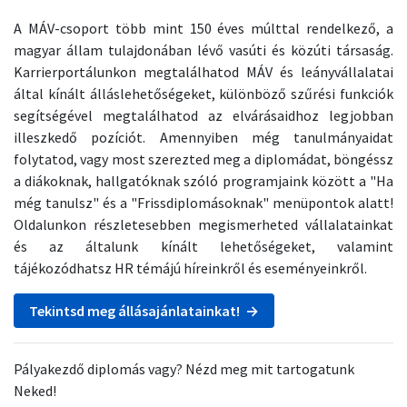
A MÁV-csoport több mint 150 éves múlttal rendelkező, a
magyar állam tulajdonában lévő vasúti és közúti társaság.
Karrierportálunkon megtalálhatod MÁV és leányvállalatai
által kínált álláslehetőségeket, különböző szűrési funkciók
segítségével megtalálhatod az elvárásaidhoz legjobban
illeszkedő pozíciót. Amennyiben még tanulmányaidat
folytatod, vagy most szerezted meg a diplomádat, böngéssz
a diákoknak, hallgatóknak szóló programjaink között a "Ha
még tanulsz" és a "Frissdiplomásoknak" menüpontok alatt!
Oldalunkon részletesebben megismerheted vállalatainkat
és az általunk kínált lehetőségeket, valamint
tájékozódhatsz HR témájú híreinkről és eseményeinkről.
Tekintsd meg állásajánlatainkat! →
Pályakezdő diplomás vagy? Nézd meg mit tartogatunk
Neked!