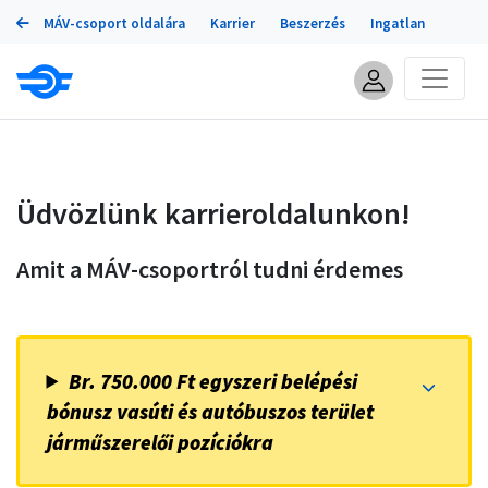
Portálok
Ugrás
MÁV-csoport oldalára
Karrier
Beszerzés
Ingatlan
a
tartalomra
Üdvözlünk karrieroldalunkon!
Amit a MÁV-csoportról tudni érdemes
Br. 750.000 Ft egyszeri belépési
bónusz vasúti és autóbuszos terület
járműszerelői pozíciókra