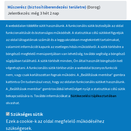
Műszerész (biztosítóberendezési területre)
(Dorog)
Jelentkezés: még 3 hét 2 nap
A weboldalon többféle sütit használunk. A funkcionális sütik biztosítják az oldal
Autóvillamossági szerelő
(Salgótarján)
funkcionalitását és biztonságos működését. A statisztikai célú sütikkel figyeljük
Jelentkezés: még 3 hét 2 nap
az oldal látogatóinak számát és a leggyakrabban megtekintett tartalmakat,
valamint információt kapunk az esetleges hibás működésről. A sütik törlésére a
Járműszerelő
(Budapest, Ferencváros)
böngésző megfelelő menüpontjában van lehetőség, további segítség a böngésző
Jelentkezés: még 3 hét 2 nap
súgójában található. A sütik törlését minden, Ön által használt böngészőn kell
végrehajtani. A funkcionális sütik törlése után a weboldal bizonyos funkciói
nem, vagy csak korlátozottan fognak működni. A „Beállítások mentése” gombra
kattintva Ön tudomásul veszi, hogy az oldalon funkcionális sütiket használunk.
A „Beállítások mentése” gomb továbbá lehetőséget nyújt a statisztikai célú sütik
Információ
bekapcsolására is. További információkat a
Sütikezelési tájékoztatóban
olvashat.
MÁV-csoport
Szükséges sütik
Ezek a cookie-k az oldal megfelelő működéséhez
szükségesek.