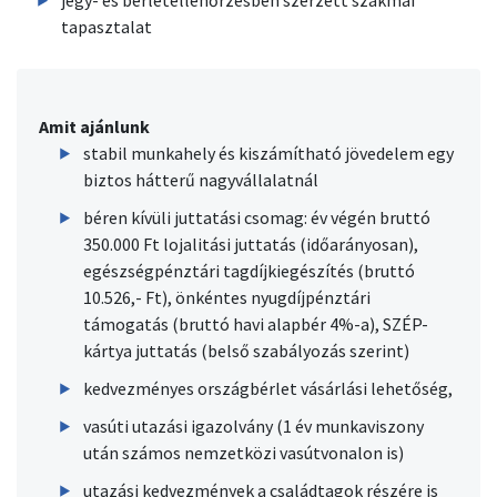
jegy- és bérletellenőrzésben szerzett szakmai
tapasztalat
Amit ajánlunk
stabil munkahely és kiszámítható jövedelem egy
biztos hátterű nagyvállalatnál
béren kívüli juttatási csomag: év végén bruttó
350.000 Ft lojalitási juttatás (időarányosan),
egészségpénztári tagdíjkiegészítés (bruttó
10.526,- Ft), önkéntes nyugdíjpénztári
támogatás (bruttó havi alapbér 4%-a), SZÉP-
kártya juttatás (belső szabályozás szerint)
kedvezményes országbérlet vásárlási lehetőség,
vasúti utazási igazolvány (1 év munkaviszony
után számos nemzetközi vasútvonalon is)
utazási kedvezmények a családtagok részére is