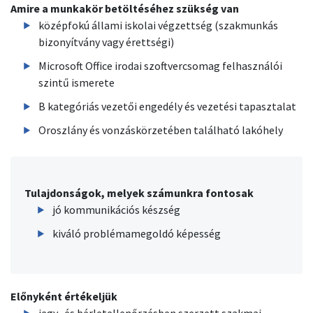
Amire a munkakör betöltéséhez szükség van
középfokú állami iskolai végzettség (szakmunkás
bizonyítvány vagy érettségi)
Microsoft Office irodai szoftvercsomag felhasználói
szintű ismerete
B kategóriás vezetői engedély és vezetési tapasztalat
Oroszlány és vonzáskörzetében található lakóhely
Tulajdonságok, melyek számunkra fontosak
jó kommunikációs készség
kiváló problémamegoldó képesség
Előnyként értékeljük