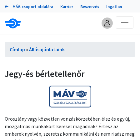
Portálok
Ugrás
MÁV-csoport oldalára
Karrier
Beszerzés
Ingatlan
a
tartalomra
Morzsa
Címlap
Állásajánlataink
Jegy-és bérletellenőr
Oroszlány vagy közvetlen vonzáskörzetében élsz és egy új,
mozgalmas munkakört keresel magadnak? Értesz az
emberek nyelvén, szeretsz kommunikálni és nem riadsz meg