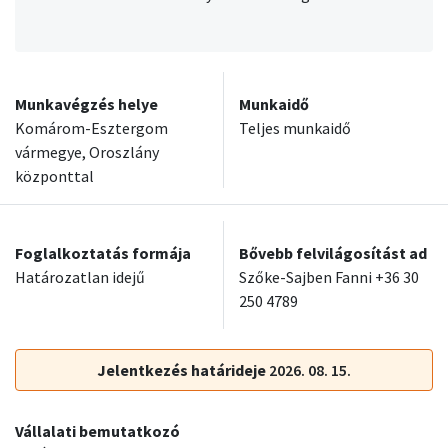
Munkavégzés helye
Munkaidő
Komárom-Esztergom
Teljes munkaidő
vármegye, Oroszlány
központtal
Foglalkoztatás formája
Bővebb felvilágosítást ad
Határozatlan idejű
Szőke-Sajben Fanni +36 30
250 4789
Jelentkezés határideje
2026. 08. 15.
Vállalati bemutatkozó