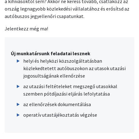
a kihívásoktól sem? Akkor ne keress tovább, csatlakozz az
ország legnagyobb közlekedési vállalatához és erősítsd az
autóbuszos jegyellenőri csapatunkat.
Jelentkezz még ma!
Új munkatársunk feladatai lesznek
helyi és helyközi közszolgáltatásban
közlekedtetett autóbuszokon az utasok utazási
jogosultságának ellenőrzése
az utazási feltételeket megszegő utasokkal
szemben pótdíjazási eljárás lefolytatása
az ellenőrzések dokumentálása
operatív utastájékoztatás végzése