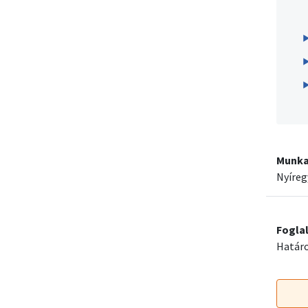
Munka
Nyíre
Fogla
Határo