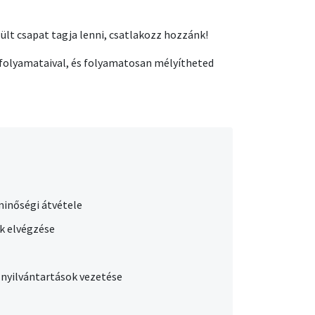
ült csapat tagja lenni, csatlakozz hozzánk!
folyamataival, és folyamatosan mélyítheted
minőségi átvétele
ák elvégzése
 nyilvántartások vezetése