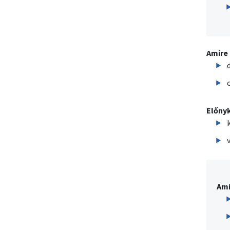
Amire
Előnyk
Ami