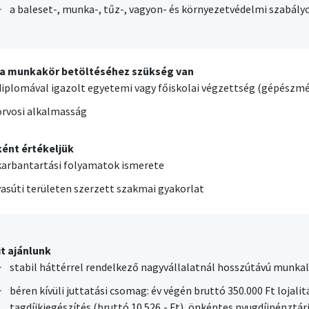
a baleset-, munka-, tűz-, vagyon- és környezetvédelmi szabály
 a munkakör betöltéséhez szükség van
diplomával igazolt egyetemi vagy főiskolai végzettség (gépész
orvosi alkalmasság
ént értékeljük
karbantartási folyamatok ismerete
vasúti területen szerzett szakmai gyakorlat
t ajánlunk
stabil háttérrel rendelkező nagyvállalatnál hosszútávú munka
béren kívüli juttatási csomag: év végén bruttó 350.000 Ft lojali
tagdíjkiegészítés (bruttó 10.526,- Ft), önkéntes nyugdíjpénztá