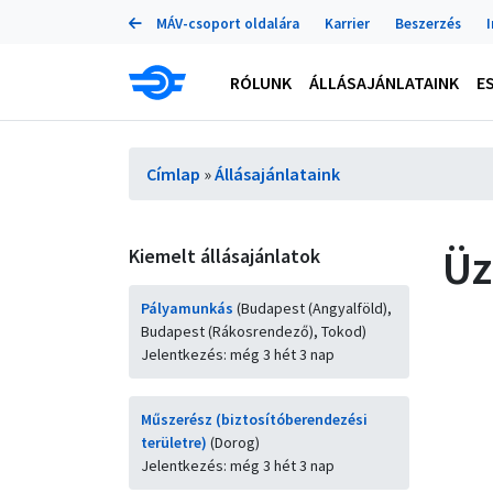
Portálok
Ugrás
MÁV-csoport oldalára
Karrier
Beszerzés
a
tartalomra
Main
RÓLUNK
ÁLLÁSAJÁNLATAINK
E
navigation
Morzsa
Címlap
Állásajánlataink
Üz
Kiemelt állásajánlatok
Pályamunkás
(Budapest (Angyalföld),
Budapest (Rákosrendező), Tokod)
Jelentkezés: még 3 hét 3 nap
Műszerész (biztosítóberendezési
területre)
(Dorog)
Jelentkezés: még 3 hét 3 nap