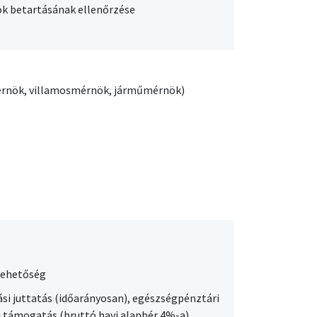
ok betartásának ellenőrzése
mérnök, villamosmérnök, járműmérnök)
lehetőség
tási juttatás (időarányosan), egészségpénztári
ri támogatás (bruttó havi alapbér 4%-a),