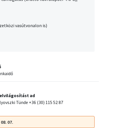
zetközi vasútvonalon is)
ő
unkaidő
elvilágosítást ad
lyovszki Tünde +36 (30) 115 52 87
 08. 07.