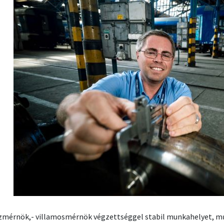
mérnök,- villamosmérnök végzettséggel stabil munkahelyet, műs