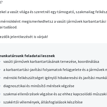
l?
ekel a vasút világa és szeretnél egy támogató, szakmailag felkész
mérnökként megismerkedhetsz a vasúti járművek karbantartási 
i tudásod.
ezdők jelentkezését is várjuk!
munkatársunk feladatai lesznek
vasúti járművek karbantartásának tervezése, koordinálása
a karbantartási-javítási folyamatok felügyelete és a járművek 
mérnöki felkészültséget igénylő hibakeresési és javítási munk
diagnosztikai és minősítő mérések végzése
szakmai ellenőrzések végzése és az ehhez kapcsolódó műszaki
szakértői vélemények, állásfoglalások készítése