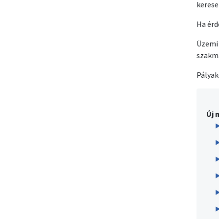
kerese
Ha érd
Üzemi 
szakma
Pályak
Új 