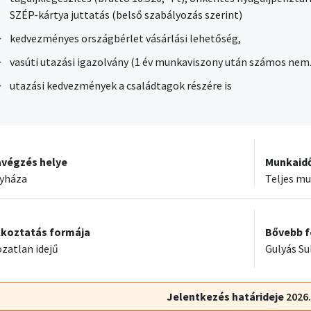
SZÉP-kártya juttatás (belső szabályozás szerint)
kedvezményes országbérlet vásárlási lehetőség,
vasúti utazási igazolvány (1 év munkaviszony után számos nem
utazási kedvezmények a családtagok részére is
végzés helye
Munkaid
gyháza
Teljes m
lkoztatás formája
Bővebb f
zatlan idejű
Gulyás Su
Jelentkezés határideje
2026.