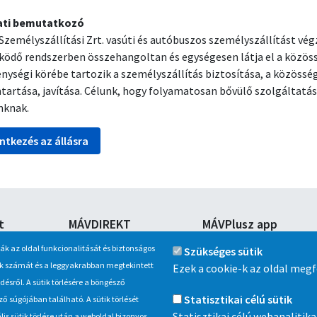
lati bemutatkozó
Személyszállítási Zrt. vasúti és autóbuszos személyszállítást vég
ködő rendszerben összehangoltan és egységesen látja el a közöss
nységi körébe tartozik a személyszállítás biztosítása, a közössé
tartása, javítása. Célunk, hogy folyamatosan bővülő szolgáltatás
nknak.
ntkezés az állásra
t
MÁVDIREKT
MÁVPlusz app
tagjai
Telefon:
Vegyen még gyorsabban,
ják az oldal funkcionalitását és biztonságos
Szükséges sütik
jegyet a MÁVPlusz app alka
+36 (1) 3 49 49 49
inak számát és a leggyakrabban megtekintett
Ezek a cookie-k az oldal meg
Android készülékekre.
+36 (20/30/70) 499 4999
sről. A sütik törlésére a böngésző
Statisztikai célú sütik
 súgójában található. A sütik törlését
Statisztikai célú webanaliti
is sütik törlése után a weboldal bizonyos