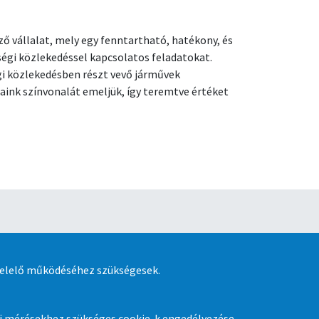
ző vállalat, mely egy fenntartható, hatékony, és
égi közlekedéssel kapcsolatos feladatokat.
gi közlekedésben részt vevő járművek
aink színvonalát emeljük, így teremtve értéket
 kényelmesebben és 15% kedvezménnyel
lmazáson keresztül. Ingyenes letöltés iOS és
felelő működéséhez szükségesek.
kai mérésekhez szükséges cookie-k engedélyezése.